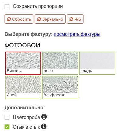
Сохранить пропорции
Сбросить
Зеркально
Ч/Б
Выберите фактуру:
посмотреть фактуры
ФОТООБОИ
Безе
Гладь
Винтаж
Иней
Альфреска
Дополнительно:
Цветопроба
Стык в стык