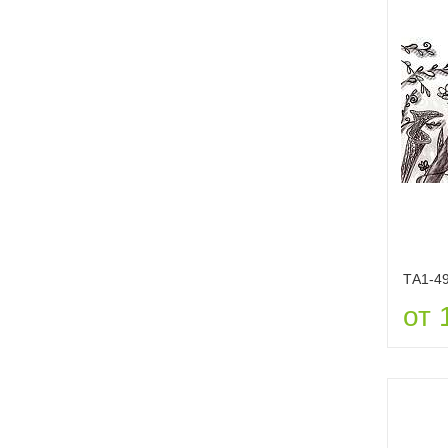
ТА1-4
от 