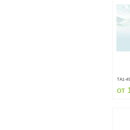
ТА1-4
от 