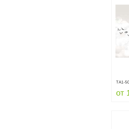
ТА1-5
от 