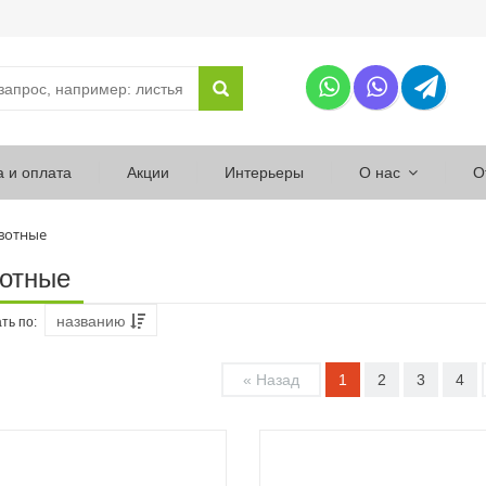
а и оплата
Акции
Интерьеры
О нас
О
вотные
отные
названию
ть по:
« Назад
1
2
3
4