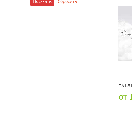
ТА1-5
от 