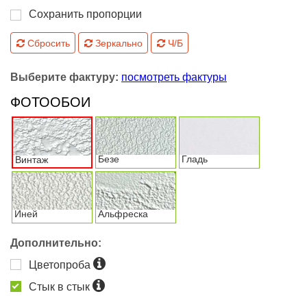
Сохранить пропорции
Сбросить
Зеркально
Ч/Б
Выберите фактуру:
посмотреть фактуры
ФОТООБОИ
Безе
Гладь
Винтаж
Иней
Альфреска
Дополнительно:
Цветопроба
Стык в стык