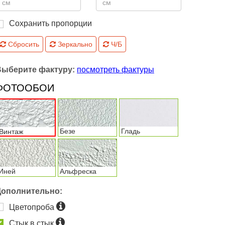
Сохранить пропорции
Сбросить
Зеркально
Ч/Б
Выберите фактуру:
посмотреть фактуры
ФОТООБОИ
Безе
Гладь
Винтаж
Иней
Альфреска
Дополнительно:
Цветопроба
Стык в стык