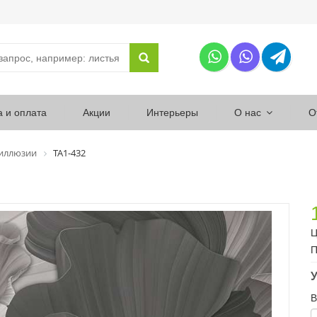
а и оплата
Акции
Интерьеры
О нас
О
 иллюзии
ТА1-432
Ц
П
У
В