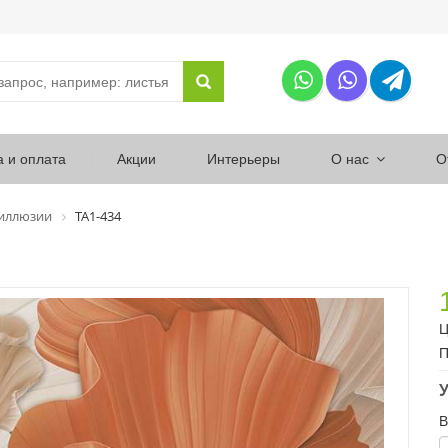
а и оплата
Акции
Интерьеры
О нас
О
 иллюзии
ТА1-434
Ц
П
У
В