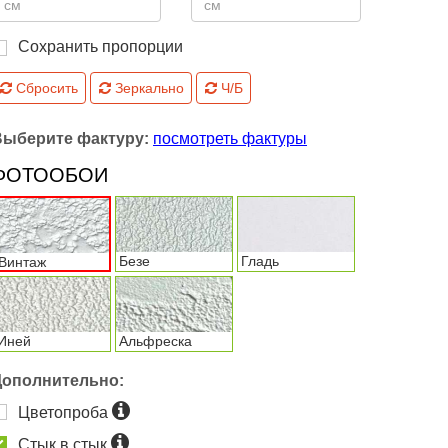
Сохранить пропорции
Сбросить
Зеркально
Ч/Б
Выберите фактуру:
посмотреть фактуры
ФОТООБОИ
Безе
Гладь
Винтаж
Иней
Альфреска
Дополнительно:
Цветопроба
Стык в стык