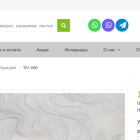
а и оплата
Акции
Интерьеры
О нас
О
тракция
ТА1-060
Ц
П
У
В