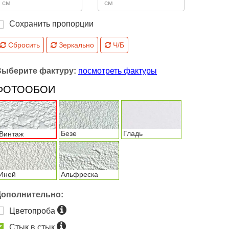
Сохранить пропорции
Сбросить
Зеркально
Ч/Б
Выберите фактуру:
посмотреть фактуры
ФОТООБОИ
Безе
Гладь
Винтаж
Иней
Альфреска
Дополнительно:
Цветопроба
Стык в стык