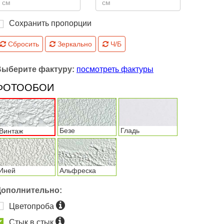
Сохранить пропорции
Сбросить
Зеркально
Ч/Б
Выберите фактуру:
посмотреть фактуры
ФОТООБОИ
Безе
Гладь
Винтаж
Иней
Альфреска
Дополнительно:
Цветопроба
Стык в стык