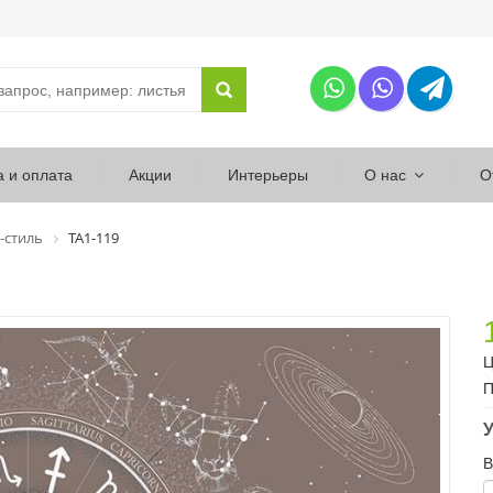
а и оплата
Акции
Интерьеры
О нас
О
-стиль
ТА1-119
Ц
П
У
В