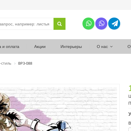
а и оплата
Акции
Интерьеры
О нас
О
-стиль
ВР3-088
Ц
П
У
В