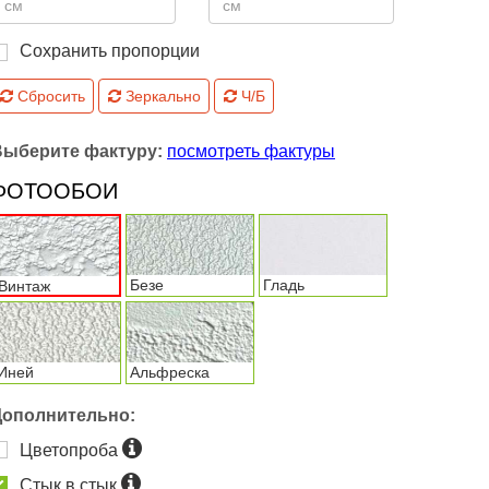
Сохранить пропорции
Сбросить
Зеркально
Ч/Б
Выберите фактуру:
посмотреть фактуры
ФОТООБОИ
Безе
Гладь
Винтаж
Иней
Альфреска
Дополнительно:
Цветопроба
Стык в стык