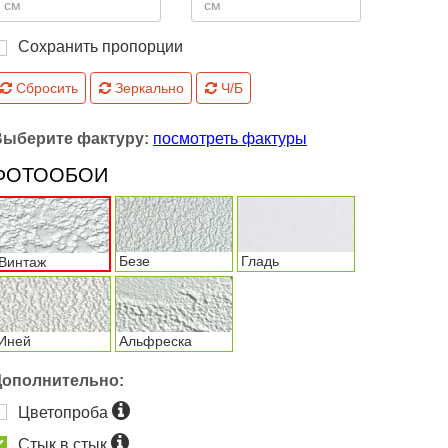
Сохранить пропорции
Сбросить
Зеркально
Ч/Б
Выберите фактуру:
посмотреть фактуры
ФОТООБОИ
Безе
Гладь
Винтаж
Иней
Альфреска
Дополнительно:
Цветопроба
Стык в стык