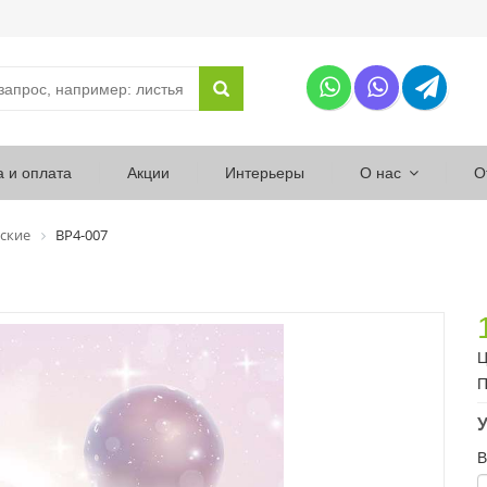
а и оплата
Акции
Интерьеры
О нас
О
ские
ВР4-007
Ц
П
У
В