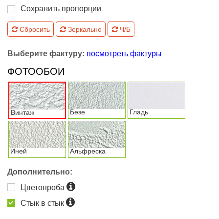
Сохранить пропорции
Сбросить
Зеркально
Ч/Б
Выберите фактуру:
посмотреть фактуры
ФОТООБОИ
Безе
Гладь
Винтаж
Иней
Альфреска
Дополнительно:
Цветопроба
Стык в стык