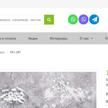
а и оплата
Акции
Интерьеры
О нас
О
ора
ТА1-291
Ц
П
У
В