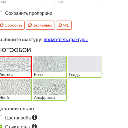
Сохранить пропорции
Сбросить
Зеркально
Ч/Б
Выберите фактуру:
посмотреть фактуры
ФОТООБОИ
Безе
Гладь
Винтаж
Иней
Альфреска
Дополнительно:
Цветопроба
Стык в стык