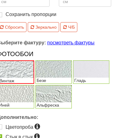
Сохранить пропорции
Сбросить
Зеркально
Ч/Б
Выберите фактуру:
посмотреть фактуры
ФОТООБОИ
Безе
Гладь
Винтаж
Иней
Альфреска
Дополнительно:
Цветопроба
Стык в стык