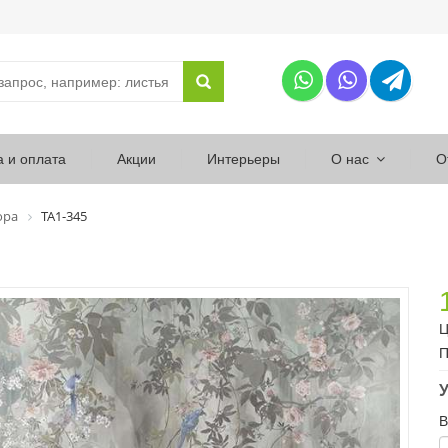
а и оплата
Акции
Интерьеры
О нас
О
ора
ТА1-345
Ц
П
У
В