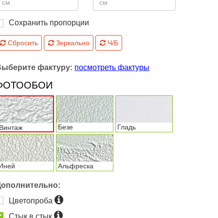
Сохранить пропорции
Сбросить
Зеркально
Ч/Б
Выберите фактуру:
посмотреть фактуры
ФОТООБОИ
Безе
Гладь
Винтаж
Иней
Альфреска
Дополнительно:
Цветопроба
Стык в стык