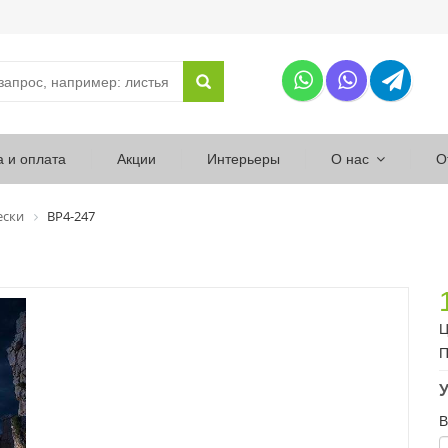
а и оплата
Акции
Интерьеры
О нас
О
ески
ВР4-247
Ц
П
У
В