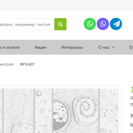
а и оплата
Акции
Интерьеры
О нас
О
ометрия
ВР3-607
Ц
П
У
В