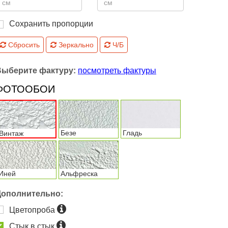
Сохранить пропорции
Сбросить
Зеркально
Ч/Б
Выберите фактуру:
посмотреть фактуры
ФОТООБОИ
Безе
Гладь
Винтаж
Иней
Альфреска
Дополнительно:
Цветопроба
Стык в стык