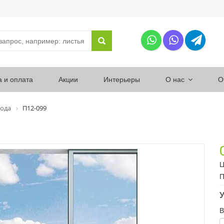
а и оплата
Акции
Интерьеры
О нас
О
ода
П12-099
Ц
П
У
В