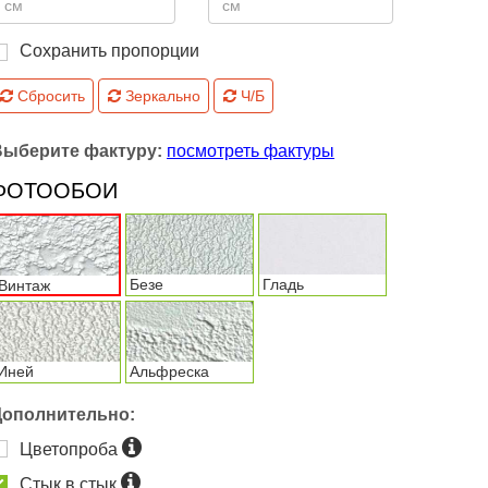
Сохранить пропорции
Сбросить
Зеркально
Ч/Б
Выберите фактуру:
посмотреть фактуры
ФОТООБОИ
Безе
Гладь
Винтаж
Иней
Альфреска
Дополнительно:
Цветопроба
Стык в стык