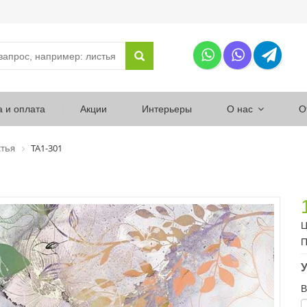
а и оплата
Акции
Интерьеры
О нас
О
тья
ТА1-301
Ц
П
У
В