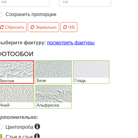
Сохранить пропорции
Сбросить
Зеркально
Ч/Б
Выберите фактуру:
посмотреть фактуры
ФОТООБОИ
Безе
Гладь
Винтаж
Иней
Альфреска
Дополнительно:
Цветопроба
Стык в стык