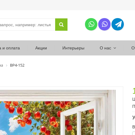
а и оплата
Акции
Интерьеры
О нас
О
на
ВР4-152
Ц
П
У
В