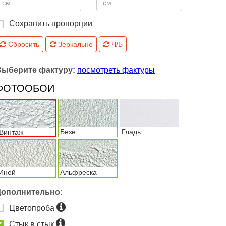
Сохранить пропорции
Сбросить
Зеркально
Ч/Б
Выберите фактуру:
посмотреть фактуры
ФОТООБОИ
Безе
Гладь
Винтаж
Иней
Альфреска
Дополнительно:
Цветопроба
Стык в стык