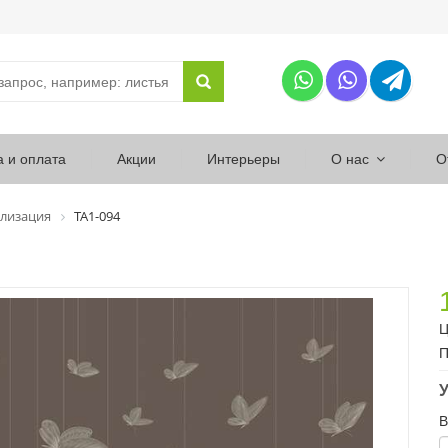
а и оплата
Акции
Интерьеры
О нас
О
лизация
ТА1-094
Ц
П
У
В