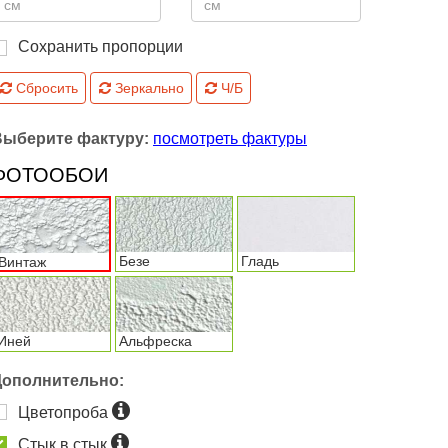
Сохранить пропорции
Сбросить
Зеркально
Ч/Б
Выберите фактуру:
посмотреть фактуры
ФОТООБОИ
Безе
Гладь
Винтаж
Иней
Альфреска
Дополнительно:
Цветопроба
Стык в стык