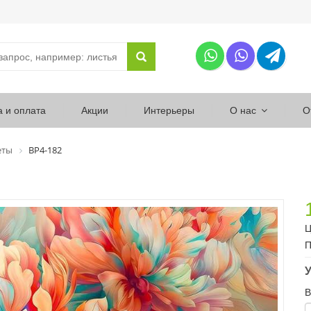
а и оплата
Акции
Интерьеры
О нас
О
еты
ВР4-182
Ц
П
У
В