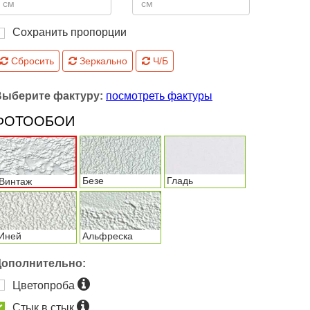
Сохранить пропорции
Сбросить
Зеркально
Ч/Б
Выберите фактуру:
посмотреть фактуры
ФОТООБОИ
Безе
Гладь
Винтаж
Иней
Альфреска
Дополнительно:
Цветопроба
Стык в стык